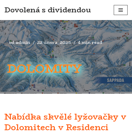
Dovolená s dividendou
Přeskočit
na
obsah
od
admin
22 února, 2025
4 min read
DOLOMITY
Nabídka skvělé lyžovačky v
Dolomitech v Residenci